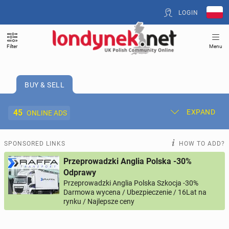
LOGIN
Filter
Menu
BUY & SELL
45
EXPAND
ONLINE ADS
Post New Ad
My Ads
SPONSORED LINKS
HOW TO ADD?
Przeprowadzki Anglia Polska -30%
Offer and Adverts Price
Odprawy
Przeprowadzki Anglia Polska Szkocja -30%
Darmowa wycena / Ubezpieczenie / 16Lat na
ACCOMMODATION
268
online ads
rynku / Najlepsze ceny
JOBS
190
online ads