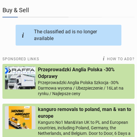
Buy & Sell
JOBSEEKERS
290
online profiles
BUSINESS
160
online ads
The classified ad is no longer
available
AUTOMOTIVE
10
online ads
SPONSORED LINKS
HOW TO ADD?
BUY & SELL
45
online ads
Przeprowadzki Anglia Polska -30%
Odprawy
PERSONALS
112
online ads
Przeprowadzki Anglia Polska Szkocja -30%
Darmowa wycena / Ubezpieczenie / 16Lat na
rynku / Najlepsze ceny
kanguro removals to poland, man & van to
europe
Kanguro No1 Man&Van UK to PL and European
countries, including Poland, Germany, the
Netherlands, and Belgium. Door to Door, 6 Days a