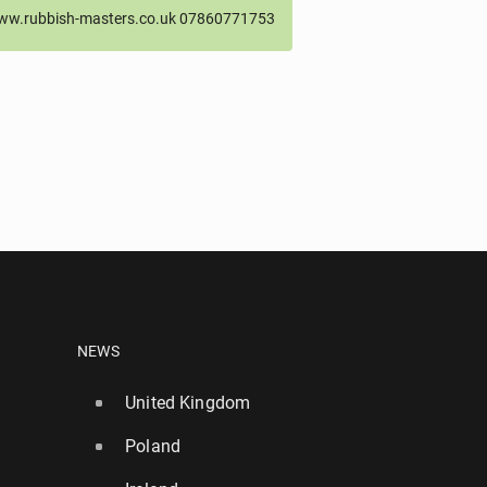
ww.rubbish-masters.co.uk 07860771753
NEWS
United Kingdom
Poland