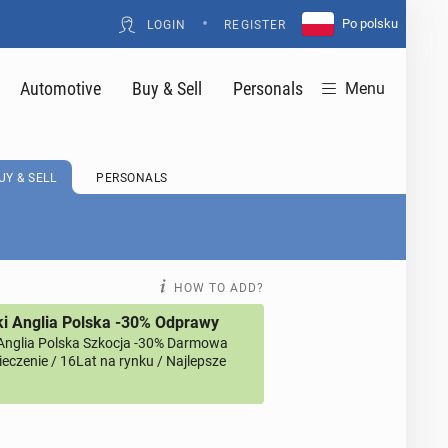
•
Po polsku
LOGIN
REGISTER
Automotive
Buy & Sell
Personals
Menu
UY & SELL
PERSONALS
HOW TO ADD?
i Anglia Polska -30% Odprawy
Anglia Polska Szkocja -30% Darmowa
eczenie / 16Lat na rynku / Najlepsze