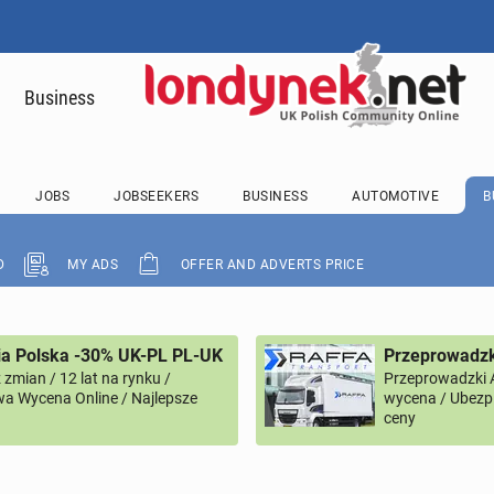
Business
JOBS
JOBSEEKERS
BUSINESS
AUTOMOTIVE
B
D
MY ADS
OFFER AND ADVERTS PRICE
ia Polska -30% UK-PL PL-UK
Przeprowadzk
zmian / 12 lat na rynku /
Przeprowadzki 
a Wycena Online / Najlepsze
wycena / Ubezpi
ceny