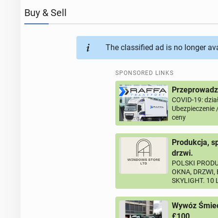
Buy & Sell
The classified ad is no longer av
SPONSORED LINKS
Przeprowadzk
COVID-19: dział
Ubezpieczenie 
ceny
Produkcja, s
drzwi.
POLSKI PRODU
OKNA, DRZWI,
SKYLIGHT. 10
Wywóz Śmieci
£100