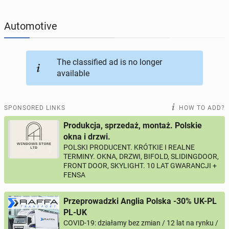
JOBSEEKERS
289
online profiles
Automotive
BUSINESS
164
online ads
The classified ad is no longer
available
AUTOMOTIVE
10
online ads
BUY & SELL
43
online ads
SPONSORED LINKS
HOW TO ADD?
Produkcja, sprzedaż, montaż. Polskie
PERSONALS
115
online ads
okna i drzwi.
POLSKI PRODUCENT. KRÓTKIE I REALNE
TERMINY. OKNA, DRZWI, BIFOLD, SLIDINGDOOR,
FRONT DOOR, SKYLIGHT. 10 LAT GWARANCJI +
FENSA
Przeprowadzki Anglia Polska -30% UK-PL
PL-UK
COVID-19: działamy bez zmian / 12 lat na rynku /