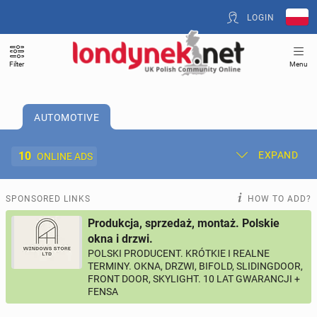
LOGIN
Filter
Menu
AUTOMOTIVE
10
EXPAND
ONLINE ADS
Post New Ad
My Ads
SPONSORED LINKS
HOW TO ADD?
Produkcja, sprzedaż, montaż. Polskie
Offer and Adverts Price
okna i drzwi.
POLSKI PRODUCENT. KRÓTKIE I REALNE
TERMINY. OKNA, DRZWI, BIFOLD, SLIDINGDOOR,
ACCOMMODATION
264
online ads
FRONT DOOR, SKYLIGHT. 10 LAT GWARANCJI +
FENSA
JOBS
191
online ads