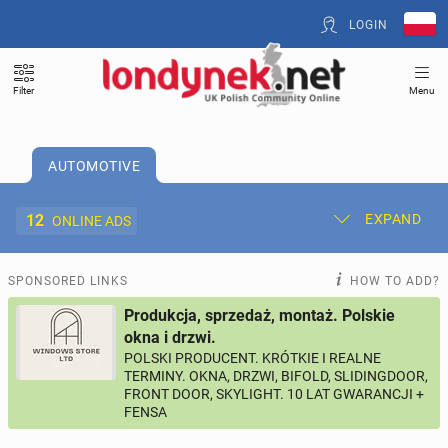
LOGIN
Filter
Menu
AUTOMOTIVE
12
EXPAND
ONLINE ADS
Post New Ad
My Ads
SPONSORED LINKS
HOW TO ADD?
Produkcja, sprzedaż, montaż. Polskie
Offer and Adverts Price
okna i drzwi.
POLSKI PRODUCENT. KRÓTKIE I REALNE
TERMINY. OKNA, DRZWI, BIFOLD, SLIDINGDOOR,
ACCOMMODATION
274
online ads
FRONT DOOR, SKYLIGHT. 10 LAT GWARANCJI +
FENSA
JOBS
202
online ads