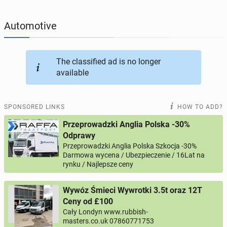
JOBSEEKERS
304
online profiles
Automotive
BUSINESS
166
online ads
The classified ad is no longer
available
AUTOMOTIVE
12
online ads
BUY & SELL
44
online ads
SPONSORED LINKS
HOW TO ADD?
Przeprowadzki Anglia Polska -30%
PERSONALS
117
online ads
Odprawy
Przeprowadzki Anglia Polska Szkocja -30%
Darmowa wycena / Ubezpieczenie / 16Lat na
rynku / Najlepsze ceny
Wywóz Śmieci Wywrotki 3.5t oraz 12T
Ceny od £100
Cały Londyn www.rubbish-
masters.co.uk 07860771753