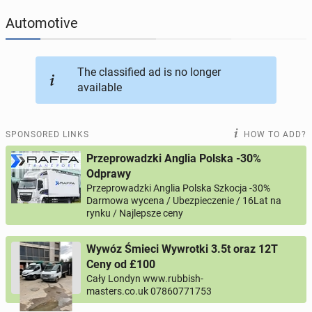
Automotive
JOBSEEKERS
293
online profiles
BUSINESS
165
online ads
The classified ad is no longer
available
AUTOMOTIVE
12
online ads
SPONSORED LINKS
HOW TO ADD?
BUY & SELL
43
online ads
Przeprowadzki Anglia Polska -30%
Odprawy
PERSONALS
115
online ads
Przeprowadzki Anglia Polska Szkocja -30%
Darmowa wycena / Ubezpieczenie / 16Lat na
rynku / Najlepsze ceny
Wywóz Śmieci Wywrotki 3.5t oraz 12T
Ceny od £100
Cały Londyn www.rubbish-
masters.co.uk 07860771753