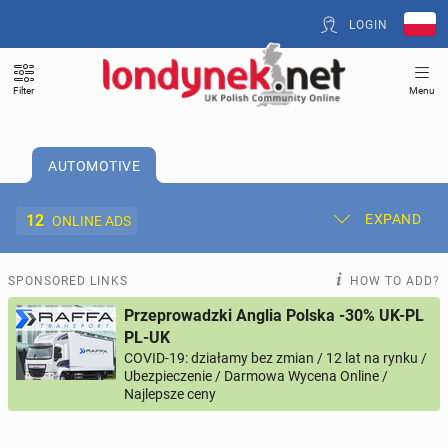
LOGIN
Filter
Menu
AUTOMOTIVE
12
EXPAND
ONLINE ADS
Post New Ad
My Ads
SPONSORED LINKS
HOW TO ADD?
Przeprowadzki Anglia Polska -30% UK-PL
Offer and Adverts Price
PL-UK
COVID-19: działamy bez zmian / 12 lat na rynku /
Ubezpieczenie / Darmowa Wycena Online /
ACCOMMODATION
262
online ads
Najlepsze ceny
JOBS
194
online ads