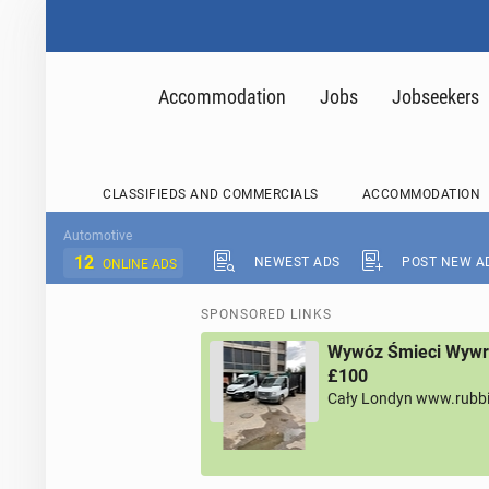
Accommodation
Jobs
Jobseekers
CLASSIFIEDS AND COMMERCIALS
ACCOMMODATION
Automotive
12
NEWEST ADS
POST NEW A
ONLINE ADS
SPONSORED LINKS
Wywóz Śmieci Wywro
£100
Cały Londyn www.rubb