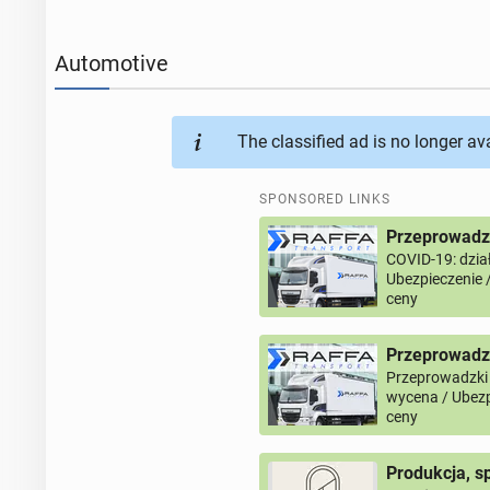
Automotive
The classified ad is no longer av
SPONSORED LINKS
Przeprowadzk
COVID-19: dział
Ubezpieczenie 
ceny
Przeprowadz
Przeprowadzki
wycena / Ubezp
ceny
Produkcja, s