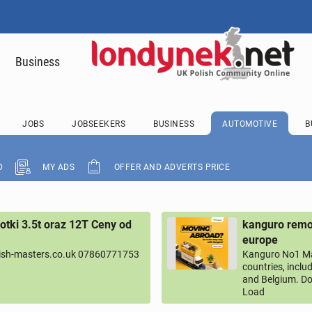
Business
JOBS
JOBSEEKERS
BUSINESS
AUTOMOTIVE
B
D
MY ADS
OFFER AND ADVERTS PRICE
tki 3.5t oraz 12T Ceny od
kanguro remov
europe
ish-masters.co.uk 07860771753
Kanguro No1 M
countries, inclu
and Belgium. Do
Load