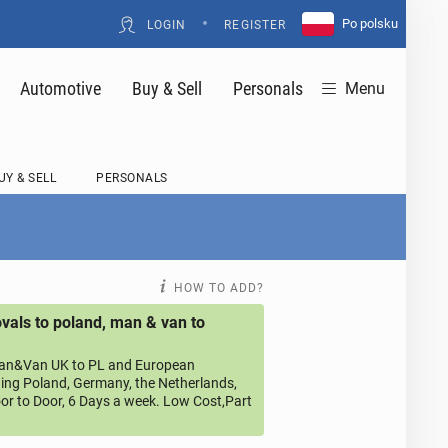
•
Po polsku
LOGIN
REGISTER
Automotive
Buy & Sell
Personals
Menu
UY & SELL
PERSONALS
HOW TO ADD?
als to poland, man & van to
an&Van UK to PL and European
ding Poland, Germany, the Netherlands,
or to Door, 6 Days a week. Low Cost,Part