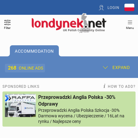
LOGIN
Filter
Menu
ACCOMMODATION
268
EXPAND
ONLINE ADS
Post New Ad
My Ads
SPONSORED LINKS
HOW TO ADD?
Przeprowadzki Anglia Polska -30%
Offer and Adverts Price
Odprawy
Przeprowadzki Anglia Polska Szkocja -30%
Darmowa wycena / Ubezpieczenie / 16Lat na
ACCOMMODATION
268
online ads
rynku / Najlepsze ceny
JOBS
189
online ads