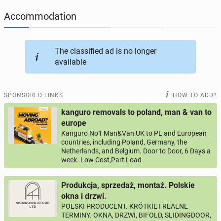
Accommodation
JOBSEEKERS
287
online profiles
BUSINESS
160
online ads
The classified ad is no longer
available
AUTOMOTIVE
10
online ads
SPONSORED LINKS
HOW TO ADD?
BUY & SELL
45
online ads
kanguro removals to poland, man & van to
europe
PERSONALS
112
online ads
Kanguro No1 Man&Van UK to PL and European
countries, including Poland, Germany, the
Netherlands, and Belgium. Door to Door, 6 Days a
week. Low Cost,Part Load
Produkcja, sprzedaż, montaż. Polskie
okna i drzwi.
POLSKI PRODUCENT. KRÓTKIE I REALNE
TERMINY. OKNA, DRZWI, BIFOLD, SLIDINGDOOR,