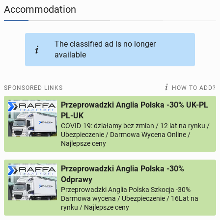
Accommodation
JOBSEEKERS
295
online profiles
The classified ad is no longer
BUSINESS
164
online ads
available
AUTOMOTIVE
12
online ads
SPONSORED LINKS
HOW TO ADD?
BUY & SELL
43
online ads
Przeprowadzki Anglia Polska -30% UK-PL
PL-UK
COVID-19: działamy bez zmian / 12 lat na rynku /
PERSONALS
115
online ads
Ubezpieczenie / Darmowa Wycena Online /
Najlepsze ceny
Przeprowadzki Anglia Polska -30%
Odprawy
Przeprowadzki Anglia Polska Szkocja -30%
Darmowa wycena / Ubezpieczenie / 16Lat na
rynku / Najlepsze ceny