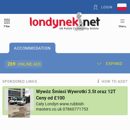
LOGIN
Filter
Menu
ACCOMMODATION
269
EXPAND
ONLINE ADS
Post New Ad
My Ads
SPONSORED LINKS
HOW TO ADD?
Wywóz Śmieci Wywrotki 3.5t oraz 12T
Offer and Adverts Price
Ceny od £100
Cały Londyn www.rubbish-
masters.co.uk 07860771753
ACCOMMODATION
269
online ads
JOBS
197
online ads