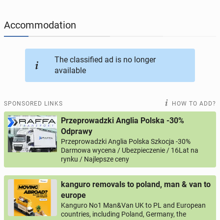
JOBSEEKERS
290
online profiles
Accommodation
BUSINESS
160
online ads
The classified ad is no longer
available
AUTOMOTIVE
10
online ads
BUY & SELL
45
online ads
SPONSORED LINKS
HOW TO ADD?
Przeprowadzki Anglia Polska -30%
PERSONALS
113
online ads
Odprawy
Przeprowadzki Anglia Polska Szkocja -30%
Darmowa wycena / Ubezpieczenie / 16Lat na
rynku / Najlepsze ceny
kanguro removals to poland, man & van to
europe
Kanguro No1 Man&Van UK to PL and European
countries, including Poland, Germany, the