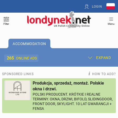
LOGIN
Filter
Menu
ACCOMMODATION
265
EXPAND
ONLINE ADS
Post New Ad
My Ads
SPONSORED LINKS
HOW TO ADD?
Produkcja, sprzedaż, montaż. Polskie
Offer and Adverts Price
okna i drzwi.
POLSKI PRODUCENT. KRÓTKIE I REALNE
TERMINY. OKNA, DRZWI, BIFOLD, SLIDINGDOOR,
ACCOMMODATION
265
online ads
FRONT DOOR, SKYLIGHT. 10 LAT GWARANCJI +
FENSA
JOBS
194
online ads