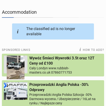
JOBSEEKERS
290
online profiles
Accommodation
BUSINESS
163
online ads
The classified ad is no longer
available
AUTOMOTIVE
10
online ads
BUY & SELL
45
online ads
SPONSORED LINKS
HOW TO ADD?
Wywóz Śmieci Wywrotki 3.5t oraz 12T
PERSONALS
114
online ads
Ceny od £100
Cały Londyn www.rubbish-
masters.co.uk 07860771753
Przeprowadzki Anglia Polska -30%
Odprawy
Przeprowadzki Anglia Polska Szkocja -30%
Darmowa wycena / Ubezpieczenie / 16Lat na
rynku / Najlepsze ceny