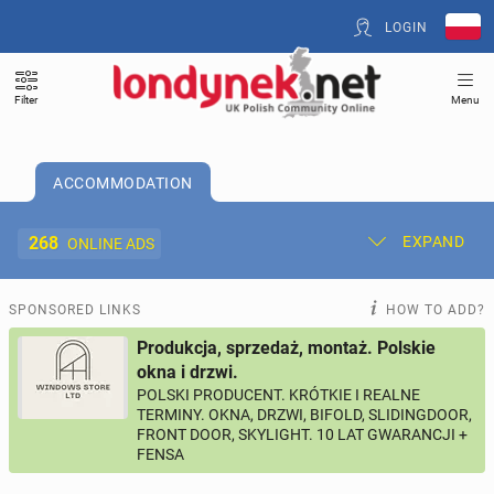
LOGIN
Filter
Menu
ACCOMMODATION
268
EXPAND
ONLINE ADS
Post New Ad
My Ads
SPONSORED LINKS
HOW TO ADD?
Produkcja, sprzedaż, montaż. Polskie
Offer and Adverts Price
okna i drzwi.
POLSKI PRODUCENT. KRÓTKIE I REALNE
TERMINY. OKNA, DRZWI, BIFOLD, SLIDINGDOOR,
ACCOMMODATION
268
online ads
FRONT DOOR, SKYLIGHT. 10 LAT GWARANCJI +
FENSA
JOBS
195
online ads