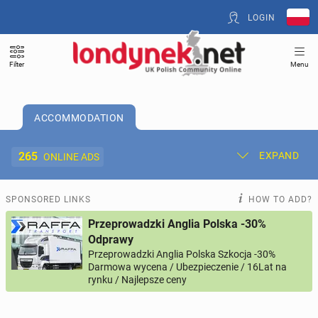
LOGIN
Filter
Menu
ACCOMMODATION
265
EXPAND
ONLINE ADS
Post New Ad
My Ads
SPONSORED LINKS
HOW TO ADD?
Przeprowadzki Anglia Polska -30%
Offer and Adverts Price
Odprawy
Przeprowadzki Anglia Polska Szkocja -30%
Darmowa wycena / Ubezpieczenie / 16Lat na
ACCOMMODATION
265
online ads
rynku / Najlepsze ceny
JOBS
196
online ads