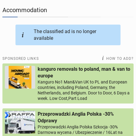
Accommodation
JOBSEEKERS
286
online profiles
BUSINESS
164
online ads
The classified ad is no longer
available
AUTOMOTIVE
10
online ads
SPONSORED LINKS
HOW TO ADD?
BUY & SELL
43
online ads
kanguro removals to poland, man & van to
europe
PERSONALS
115
online ads
Kanguro No1 Man&Van UK to PL and European
countries, including Poland, Germany, the
Netherlands, and Belgium. Door to Door, 6 Days a
week. Low Cost,Part Load
Przeprowadzki Anglia Polska -30%
Odprawy
Przeprowadzki Anglia Polska Szkocja -30%
Darmowa wycena / Ubezpieczenie / 16Lat na