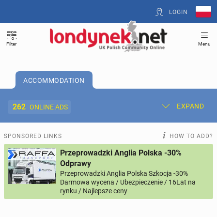
LOGIN
Filter
Menu
ACCOMMODATION
262
EXPAND
ONLINE ADS
Post New Ad
My Ads
SPONSORED LINKS
HOW TO ADD?
Przeprowadzki Anglia Polska -30%
Offer and Adverts Price
Odprawy
Przeprowadzki Anglia Polska Szkocja -30%
Darmowa wycena / Ubezpieczenie / 16Lat na
ACCOMMODATION
262
online ads
rynku / Najlepsze ceny
JOBS
193
online ads