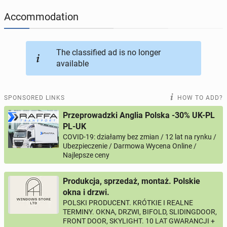
Accommodation
JOBSEEKERS
293
online profiles
BUSINESS
165
online ads
The classified ad is no longer
available
AUTOMOTIVE
12
online ads
SPONSORED LINKS
HOW TO ADD?
BUY & SELL
43
online ads
Przeprowadzki Anglia Polska -30% UK-PL
PL-UK
PERSONALS
115
online ads
COVID-19: działamy bez zmian / 12 lat na rynku /
Ubezpieczenie / Darmowa Wycena Online /
Najlepsze ceny
Produkcja, sprzedaż, montaż. Polskie
okna i drzwi.
POLSKI PRODUCENT. KRÓTKIE I REALNE
TERMINY. OKNA, DRZWI, BIFOLD, SLIDINGDOOR,
FRONT DOOR, SKYLIGHT. 10 LAT GWARANCJI +