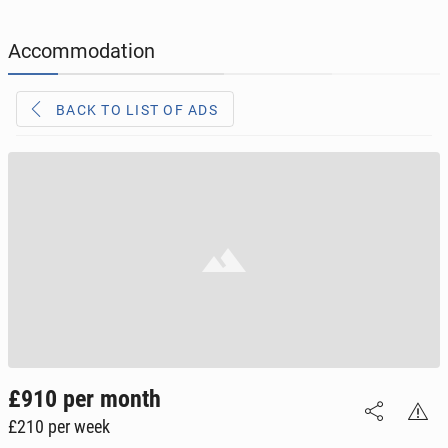
JOBSEEKERS
290
online profiles
Accommodation
BUSINESS
161
online ads
BACK TO LIST OF ADS
AUTOMOTIVE
10
online ads
BUY & SELL
44
online ads
PERSONALS
112
online ads
£910
per month
£210
per week