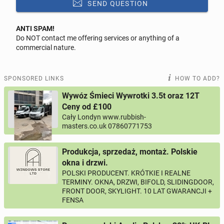
SEND QUESTION
ANTI SPAM!
Do NOT contact me offering services or anything of a
Reply to this ad
commercial nature.
Message
SPONSORED LINKS
HOW TO ADD?
Wywóz Śmieci Wywrotki 3.5t oraz 12T
Ceny od £100
Cały Londyn www.rubbish-
0 / 1000
masters.co.uk 07860771753
Your name
Produkcja, sprzedaż, montaż. Polskie
okna i drzwi.
POLSKI PRODUCENT. KRÓTKIE I REALNE
Your email
TERMINY. OKNA, DRZWI, BIFOLD, SLIDINGDOOR,
FRONT DOOR, SKYLIGHT. 10 LAT GWARANCJI +
FENSA
Your phone