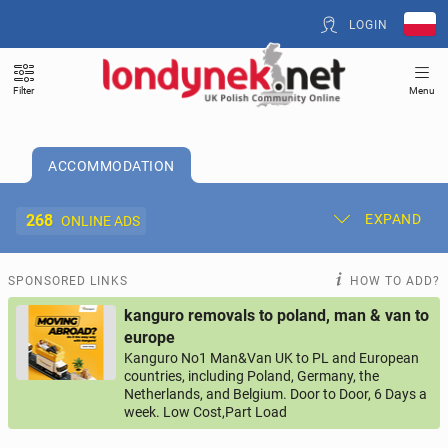
LOGIN
Filter
Menu
ACCOMMODATION
268
EXPAND
ONLINE ADS
Post New Ad
My Ads
SPONSORED LINKS
HOW TO ADD?
kanguro removals to poland, man & van to
Offer and Adverts Price
europe
Kanguro No1 Man&Van UK to PL and European
countries, including Poland, Germany, the
ACCOMMODATION
268
online ads
Netherlands, and Belgium. Door to Door, 6 Days a
week. Low Cost,Part Load
JOBS
190
online ads