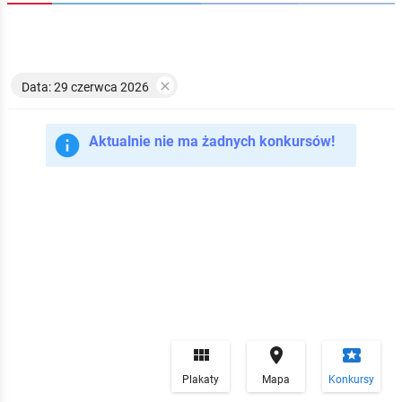

Data: 29 czerwca 2026

Aktualnie nie ma żadnych konkursów!


local_play
Plakaty
Mapa
Konkursy