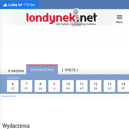
Lubię to!
170 tys.
Menu

WYDARZENIA
WIĘCEJ
6
7
8
9
10
11
12
13
14
CZ
PT
SO
N
PO
WT
ŚR
CZ
PT
Wydarzenia