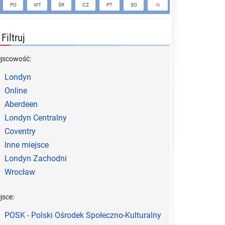
PO
WT
ŚR
CZ
PT
SO
N
PO
WT
Filtruj
ejscowość:
Londyn
Online
Aberdeen
Londyn Centralny
Coventry
Inne miejsce
Londyn Zachodni
Wrocław
jsce:
POSK - Polski Ośrodek Społeczno-Kulturalny