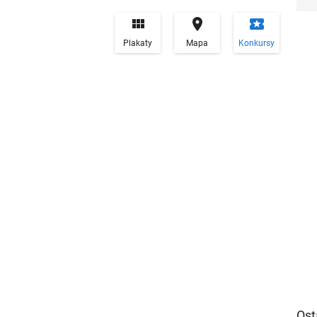


local_play
Plakaty
Mapa
Konkursy
Ost