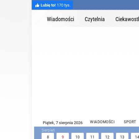
Lubię to!
170 tys.
Wiadomości
Czytelnia
Ciekawost
WIADOMOŚCI
SPORT
8
9
10
11
12
13
1