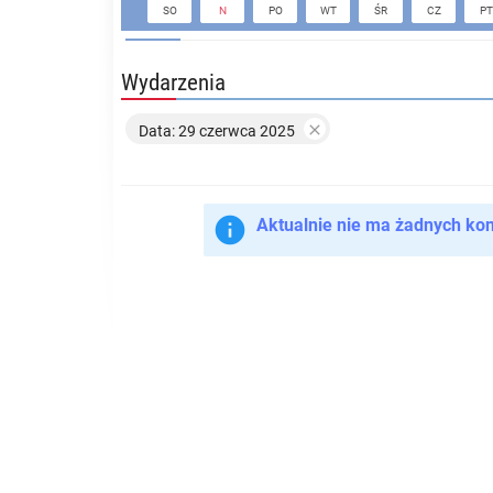
SO
N
PO
WT
ŚR
CZ
PT
Wydarzenia

Data: 29 czerwca 2025

Aktualnie nie ma żadnych ko