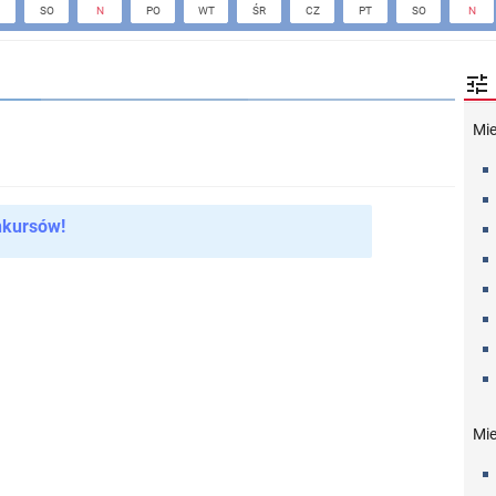
SO
N
PO
WT
ŚR
CZ
PT
SO
N

Mi
nkursów!
Mie