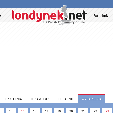
ki
Poradnik
CZYTELNIA
CIEKAWOSTKI
PORADNIK
WYDARZENIA
4
15
16
17
18
19
20
21
22
23