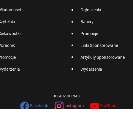
Wiadomości
Ogłoszenia
Czytelnia
Banery
Ciekawostki
Promocje
Poradnik
Linki Sponsorowane
Promocje
Artykuły Sponsorowane
Wydarzenia
Wydarzenia
DOŁĄCZ DO NAS:
Facebook
Instagram
YouTube
English
Version