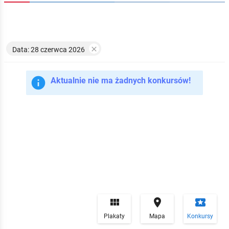

Data: 28 czerwca 2026

Aktualnie nie ma żadnych konkursów!


local_play
Plakaty
Mapa
Konkursy