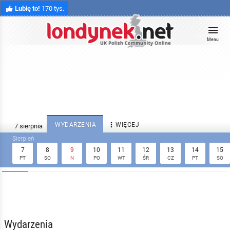
Lubię to!
170 tys.
Menu

WYDARZENIA
WIĘCEJ
7
8
9
10
11
12
13
14
15
PT
SO
N
PO
WT
ŚR
CZ
PT
SO
Wydarzenia