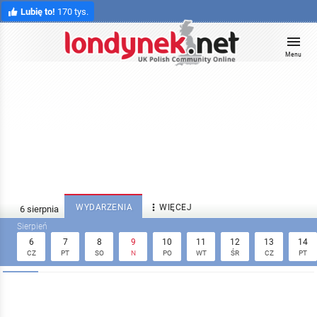
Lubię to!
170 tys.
Menu

WYDARZENIA
WIĘCEJ
6
7
8
9
10
11
12
13
14
CZ
PT
SO
N
PO
WT
ŚR
CZ
PT