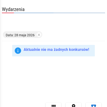
Wydarzenia

Data: 28 maja 2026

Aktualnie nie ma żadnych konkursów!


local_play