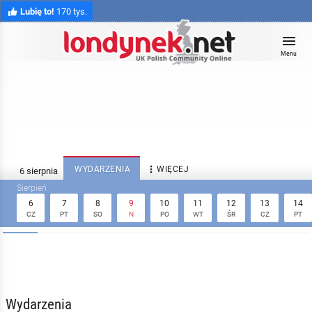
Lubię to!
170 tys.
Menu

WYDARZENIA
WIĘCEJ
6
7
8
9
10
11
12
13
14
CZ
PT
SO
N
PO
WT
ŚR
CZ
PT
Wydarzenia