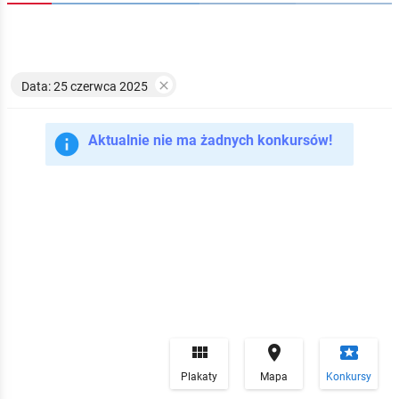

Data: 25 czerwca 2025

Aktualnie nie ma żadnych konkursów!


local_play
Plakaty
Mapa
Konkursy