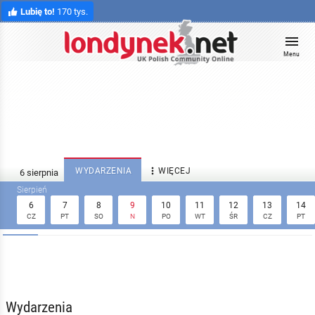
Lubię to!
170 tys.
Menu

WYDARZENIA
WIĘCEJ
6
7
8
9
10
11
12
13
14
CZ
PT
SO
N
PO
WT
ŚR
CZ
PT
Wydarzenia