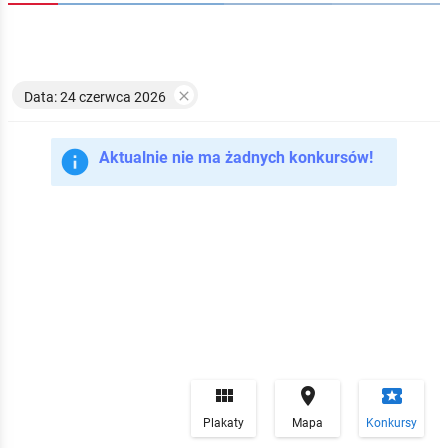

Data: 24 czerwca 2026

Aktualnie nie ma żadnych konkursów!


local_play
Plakaty
Mapa
Konkursy