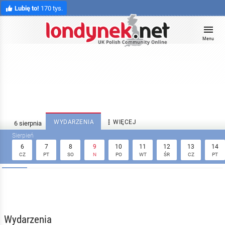
Lubię to!
170 tys.
Menu

WYDARZENIA
WIĘCEJ
6
7
8
9
10
11
12
13
14
CZ
PT
SO
N
PO
WT
ŚR
CZ
PT
Wydarzenia