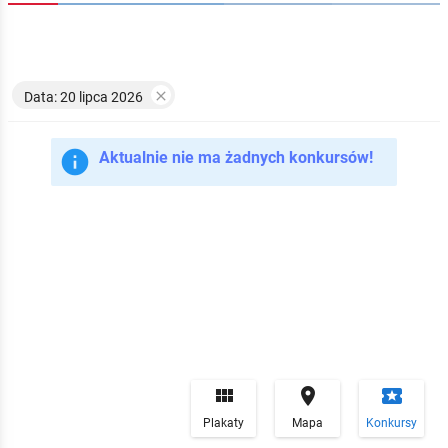

Data: 20 lipca 2026

Aktualnie nie ma żadnych konkursów!


local_play
Plakaty
Mapa
Konkursy