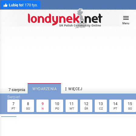
Lubię to!
170 tys.
Menu

WYDARZENIA
WIĘCEJ
7
8
9
10
11
12
13
14
15
PT
SO
N
PO
WT
ŚR
CZ
PT
SO