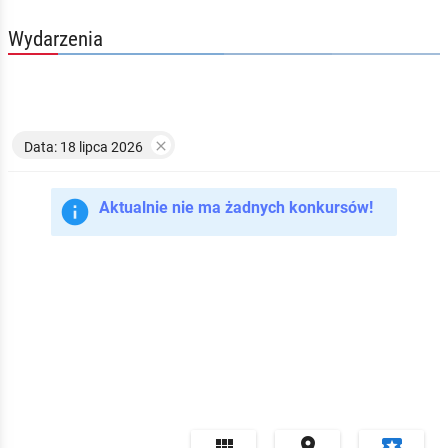
Wydarzenia

Data: 18 lipca 2026

Aktualnie nie ma żadnych konkursów!


local_play