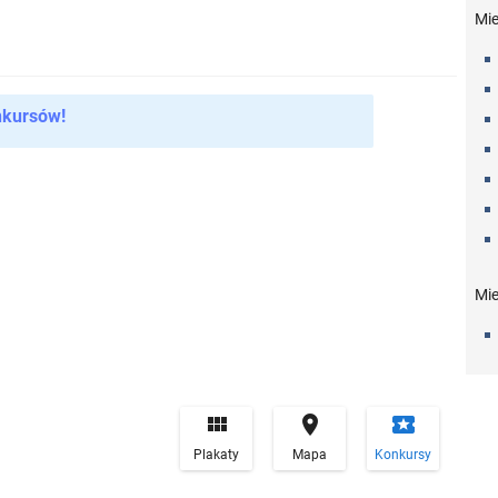
Mi
nkursów!
Mie


local_play
Plakaty
Mapa
Konkursy