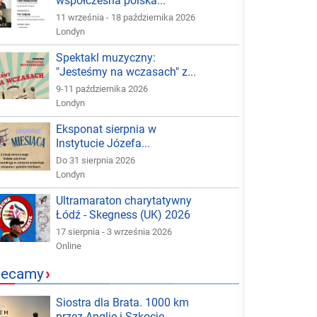
współczesna polska...
11 września - 18 października 2026
Londyn
Spektakl muzyczny:
"Jesteśmy na wczasach" z...
9-11 października 2026
Londyn
Eksponat sierpnia w
Instytucie Józefa...
Do 31 sierpnia 2026
Londyn
Ultramaraton charytatywny
Łódź - Skegness (UK) 2026
17 sierpnia - 3 września 2026
Online
lecamy
›
Siostra dla Brata. 1000 km
przez Anglię i Szkocję -...