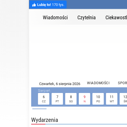
Lubię to!
170 tys.
Wiadomości
Czytelnia
Ciekawost
WIADOMOŚCI
SPOR
6
7
8
9
10
11
1
CZ
PT
SO
N
PO
WT
ŚR
Wydarzenia