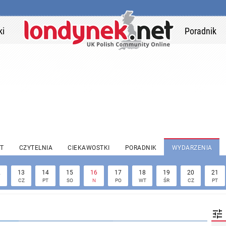
ki
Poradnik
T
CZYTELNIA
CIEKAWOSTKI
PORADNIK
WYDARZENIA
2
13
14
15
16
17
18
19
20
21
CZ
PT
SO
N
PO
WT
ŚR
CZ
PT
