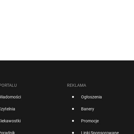
 PORTALU
REKLAMA
Wiadomości
Ogłoszenia
Czytelnia
Banery
Ciekawostki
Promocje
Poradnik
Linki Sponsorowane