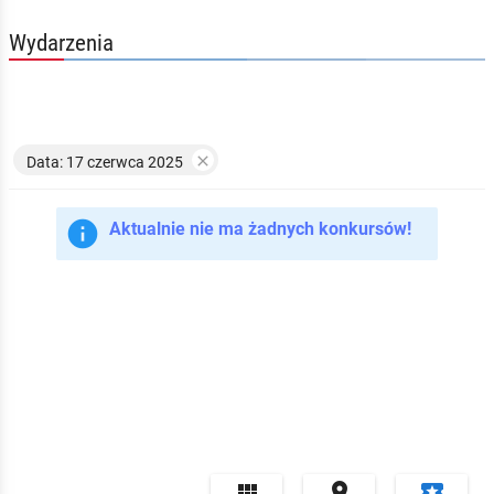
Wydarzenia

Data: 17 czerwca 2025

Aktualnie nie ma żadnych konkursów!


local_play