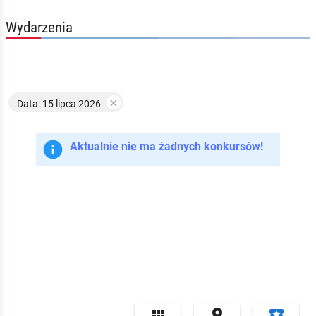
Wydarzenia

Data: 15 lipca 2026

Aktualnie nie ma żadnych konkursów!


local_play