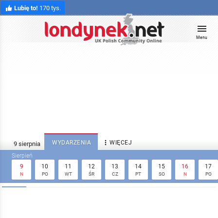
Lubię to!
170 tys.
Menu

WYDARZENIA
WIĘCEJ
9
10
11
12
13
14
15
16
17
N
PO
WT
ŚR
CZ
PT
SO
N
PO