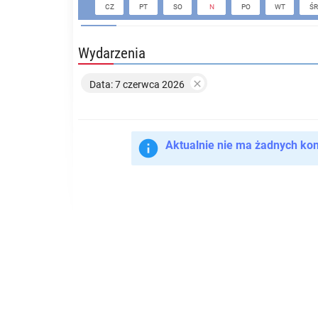
CZ
PT
SO
N
PO
WT
ŚR
Wydarzenia

Data: 7 czerwca 2026

Aktualnie nie ma żadnych ko