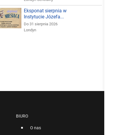
Eksponat sierpnia w
Instytucie Józefa...
Do 31 sierpnia 2026
Londyn
BIURO
O nas