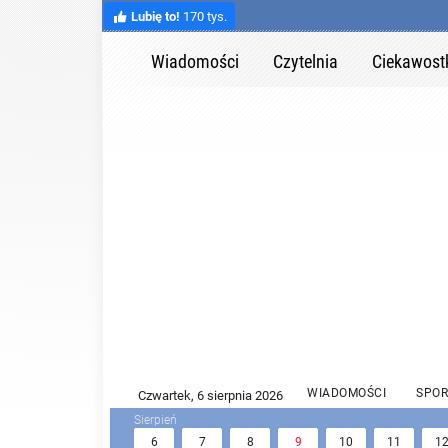
Lubię to!
170 tys.
Wiadomości
Czytelnia
Ciekawost
WIADOMOŚCI
SPOR
6
7
8
9
10
11
1