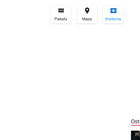


local_play
Plakaty
Mapa
Konkursy
Ost