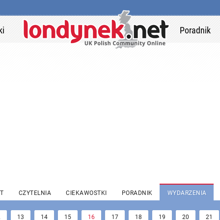
ki
Poradnik
T
CZYTELNIA
CIEKAWOSTKI
PORADNIK
WYDARZENIA
2
13
14
15
16
17
18
19
20
21