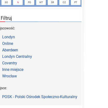
SO
N
PO
WT
ŚR
CZ
PT
SO
N
Filtruj
ejscowość:
Londyn
Online
Aberdeen
Londyn Centralny
Coventry
Inne miejsce
Wrocław
jsce:
POSK - Polski Ośrodek Społeczno-Kulturalny