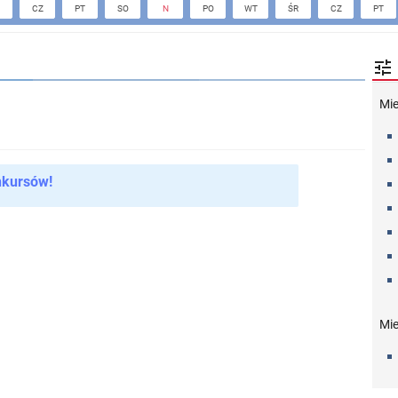
CZ
PT
SO
N
PO
WT
ŚR
CZ
PT

Mi
nkursów!
Mie