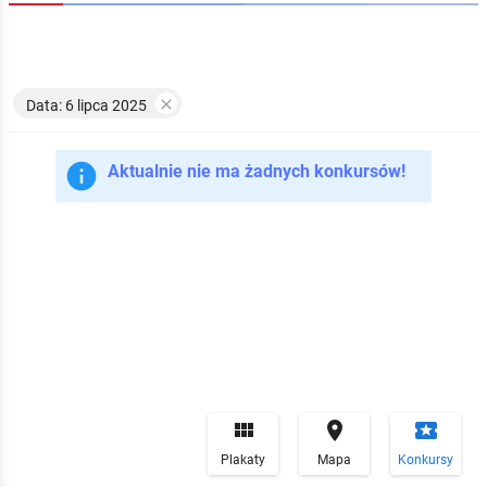

Data: 6 lipca 2025

Aktualnie nie ma żadnych konkursów!


local_play
Plakaty
Mapa
Konkursy