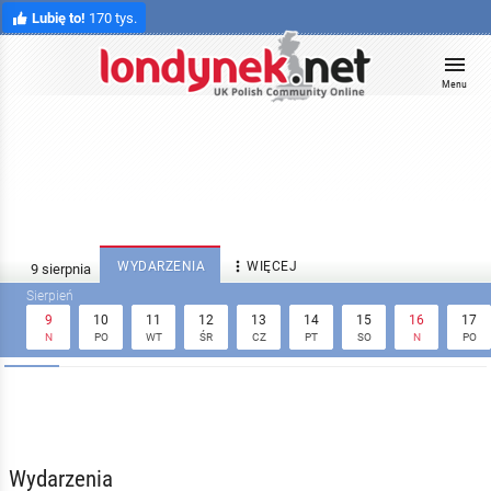
Lubię to!
170 tys.
Menu

WYDARZENIA
WIĘCEJ
9
10
11
12
13
14
15
16
17
N
PO
WT
ŚR
CZ
PT
SO
N
PO
Wydarzenia