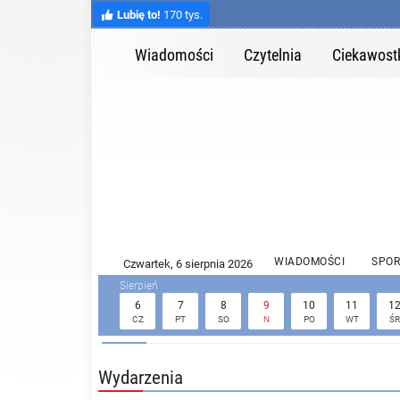
Lubię to!
170 tys.
Wiadomości
Czytelnia
Ciekawost
WIADOMOŚCI
SPOR
6
7
8
9
10
11
1
CZ
PT
SO
N
PO
WT
ŚR
Wydarzenia