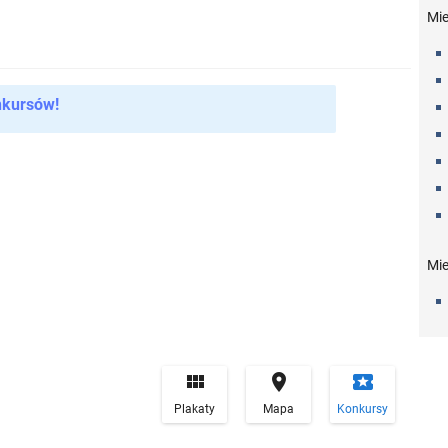
Mi
nkursów!
Mie


local_play
Plakaty
Mapa
Konkursy