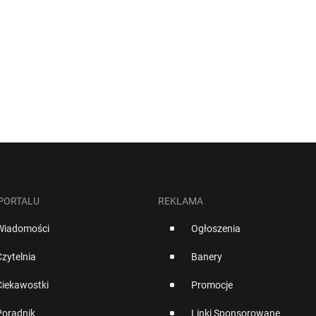
 PORTALU
REKLAMA
Wiadomości
Ogłoszenia
Czytelnia
Banery
Ciekawostki
Promocje
Poradnik
Linki Sponsorowane