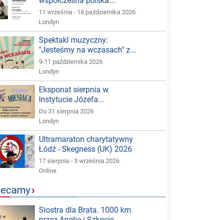
współczesna polska...
11 września - 18 października 2026
Londyn
Spektakl muzyczny:
"Jesteśmy na wczasach" z...
9-11 października 2026
Londyn
Eksponat sierpnia w
Instytucie Józefa...
Do 31 sierpnia 2026
Londyn
Ultramaraton charytatywny
Łódź - Skegness (UK) 2026
17 sierpnia - 3 września 2026
Online
lecamy
›
Siostra dla Brata. 1000 km
przez Anglię i Szkocję -...