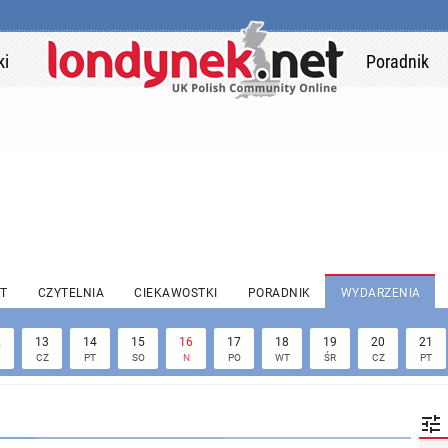
ki
Poradnik
T
CZYTELNIA
CIEKAWOSTKI
PORADNIK
WYDARZENIA
2
13
14
15
16
17
18
19
20
21
CZ
PT
SO
N
PO
WT
ŚR
CZ
PT
