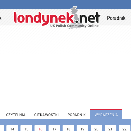
ki
Poradnik
CZYTELNIA
CIEKAWOSTKI
PORADNIK
WYDARZENIA
3
14
15
16
17
18
19
20
21
22