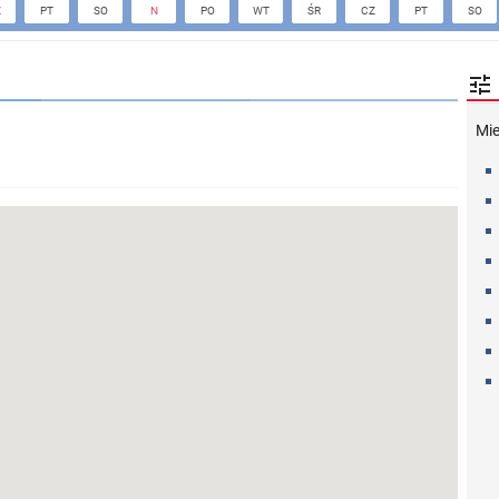
Z
PT
SO
N
PO
WT
ŚR
CZ
PT
SO

Mi