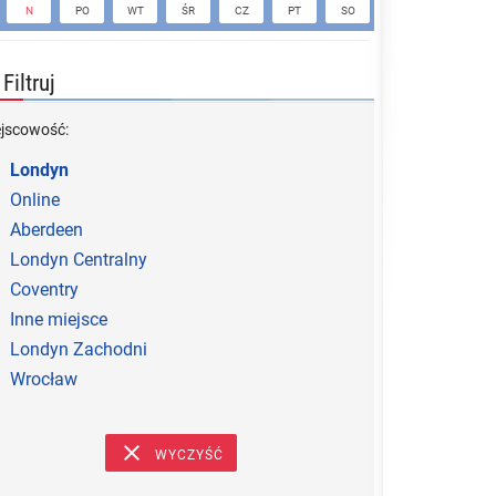
N
PO
WT
ŚR
CZ
PT
SO
N
PO
Filtruj
ejscowość:
Londyn
Online
Aberdeen
Londyn Centralny
Coventry
Inne miejsce
Londyn Zachodni
Wrocław
WYCZYŚĆ