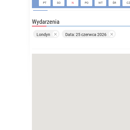
PT
SO
N
PO
WT
ŚR
C
Wydarzenia


Londyn
Data: 25 czerwca 2026