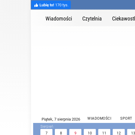
Lubię to!
170 tys.
Wiadomości
Czytelnia
Ciekawost
WIADOMOŚCI
SPORT
7
8
9
10
11
12
1