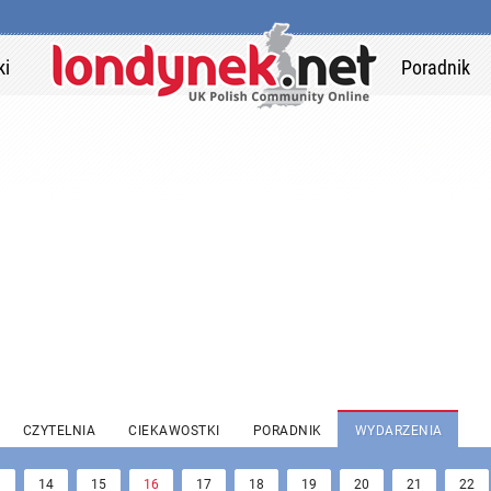
ki
Poradnik
CZYTELNIA
CIEKAWOSTKI
PORADNIK
WYDARZENIA
3
14
15
16
17
18
19
20
21
22