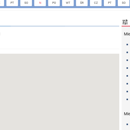
Z
PT
SO
N
PO
WT
ŚR
CZ
PT
SO

Mi
Mie