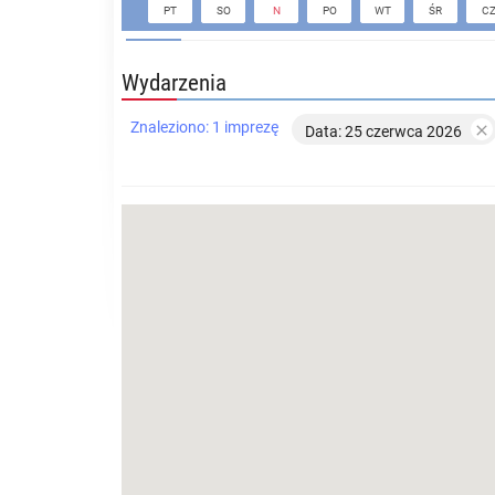
PT
SO
N
PO
WT
ŚR
C
Wydarzenia
Znaleziono: 1 imprezę

Data: 25 czerwca 2026