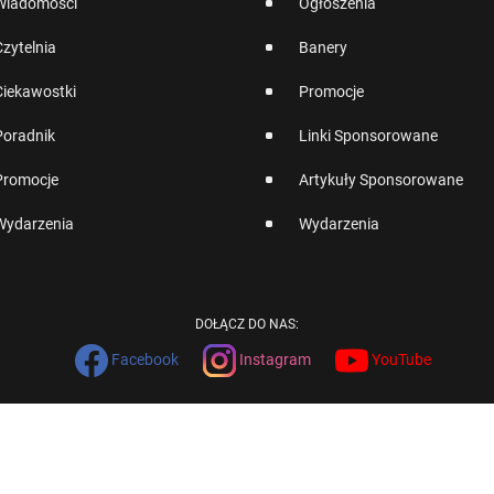
Wiadomości
Ogłoszenia
Czytelnia
Banery
Ciekawostki
Promocje
Poradnik
Linki Sponsorowane
Promocje
Artykuły Sponsorowane
Wydarzenia
Wydarzenia
DOŁĄCZ DO NAS:
Facebook
Instagram
YouTube
English
Version
COPYRIGHT © 2002-2026