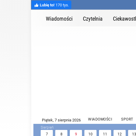
Lubię to!
170 tys.
Wiadomości
Czytelnia
Ciekawost
WIADOMOŚCI
SPORT
7
8
9
10
11
12
1