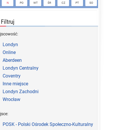
N
PO
WT
ŚR
CZ
PT
SO
N
PO
Filtruj
ejscowość:
Londyn
Online
Aberdeen
Londyn Centralny
Coventry
Inne miejsce
Londyn Zachodni
Wrocław
jsce:
POSK - Polski Ośrodek Społeczno-Kulturalny