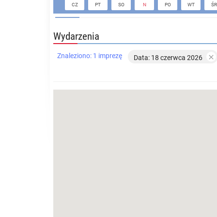
CZ
PT
SO
N
PO
WT
ŚR
Wydarzenia
Znaleziono: 1 imprezę

Data: 18 czerwca 2026