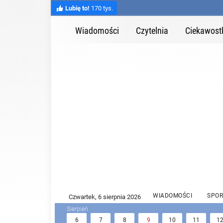
Lubię to!
170 tys.
Wiadomości
Czytelnia
Ciekawost
WIADOMOŚCI
SPOR
6
7
8
9
10
11
1