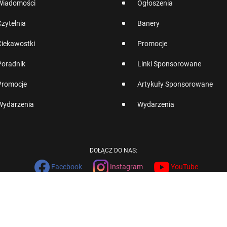
Wiadomości
Ogłoszenia
Czytelnia
Banery
Ciekawostki
Promocje
Poradnik
Linki Sponsorowane
Promocje
Artykuły Sponsorowane
Wydarzenia
Wydarzenia
DOŁĄCZ DO NAS:
Facebook
Instagram
YouTube
English
Version
COPYRIGHT © 2002-2026