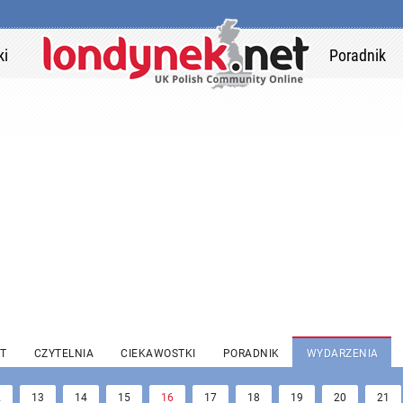
ki
Poradnik
T
CZYTELNIA
CIEKAWOSTKI
PORADNIK
WYDARZENIA
2
13
14
15
16
17
18
19
20
21