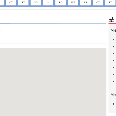
CZ
PT
SO
N
PO
WT
ŚR
CZ
PT

Mi
Mie