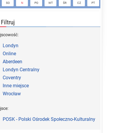
SO
N
PO
WT
ŚR
CZ
PT
SO
N
Filtruj
ejscowość:
Londyn
Online
Aberdeen
Londyn Centralny
Coventry
Inne miejsce
Wrocław
jsce:
POSK - Polski Ośrodek Społeczno-Kulturalny