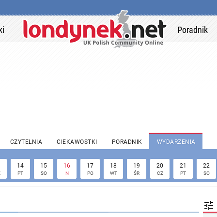
ki
Poradnik
CZYTELNIA
CIEKAWOSTKI
PORADNIK
WYDARZENIA
3
14
15
16
17
18
19
20
21
22
Z
PT
SO
N
PO
WT
ŚR
CZ
PT
SO
