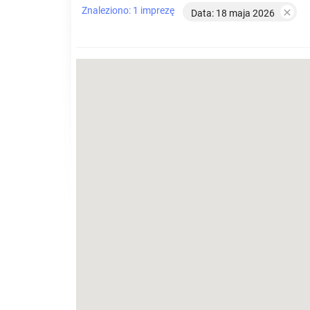
Znaleziono: 1 imprezę

Data: 18 maja 2026