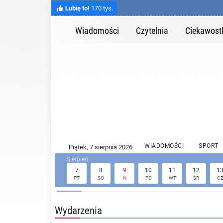
Lubię to!
170 tys.
Wiadomości
Czytelnia
Ciekawost
WIADOMOŚCI
SPORT
7
8
9
10
11
12
1
PT
SO
N
PO
WT
ŚR
C
Wydarzenia