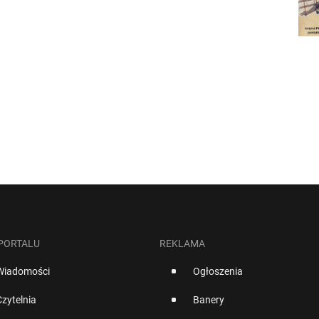
 PORTALU
REKLAMA
Wiadomości
Ogłoszenia
Czytelnia
Banery