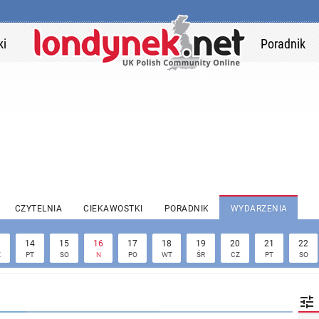
ki
Poradnik
CZYTELNIA
CIEKAWOSTKI
PORADNIK
WYDARZENIA
3
14
15
16
17
18
19
20
21
22
Z
PT
SO
N
PO
WT
ŚR
CZ
PT
SO
