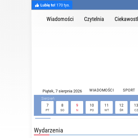
Lubię to!
170 tys.
Wiadomości
Czytelnia
Ciekawost
WIADOMOŚCI
SPORT
7
8
9
10
11
12
1
PT
SO
N
PO
WT
ŚR
C
Wydarzenia