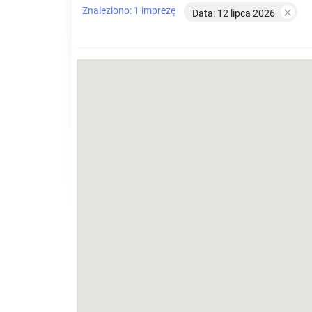
Znaleziono: 1 imprezę

Data: 12 lipca 2026