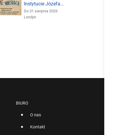
Instytucie Józefa...
Do 31 sierpnia 2026
Londyn
BIURO
O nas
Kontakt