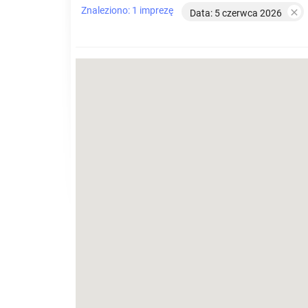
Znaleziono: 1 imprezę

Data: 5 czerwca 2026