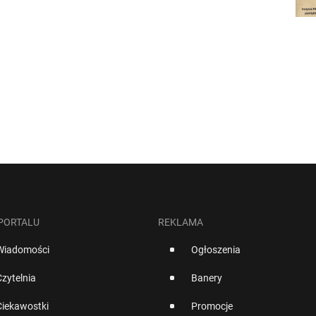
 PORTALU
REKLAMA
Wiadomości
Ogłoszenia
Czytelnia
Banery
Ciekawostki
Promocje