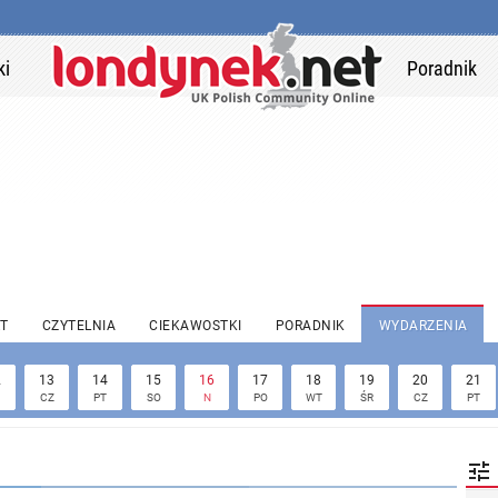
ki
Poradnik
T
CZYTELNIA
CIEKAWOSTKI
PORADNIK
WYDARZENIA
2
13
14
15
16
17
18
19
20
21
CZ
PT
SO
N
PO
WT
ŚR
CZ
PT
