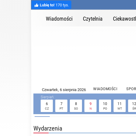
Lubię to!
170 tys.
Wiadomości
Czytelnia
Ciekawost
WIADOMOŚCI
SPOR
6
7
8
9
10
11
1
CZ
PT
SO
N
PO
WT
ŚR
Wydarzenia