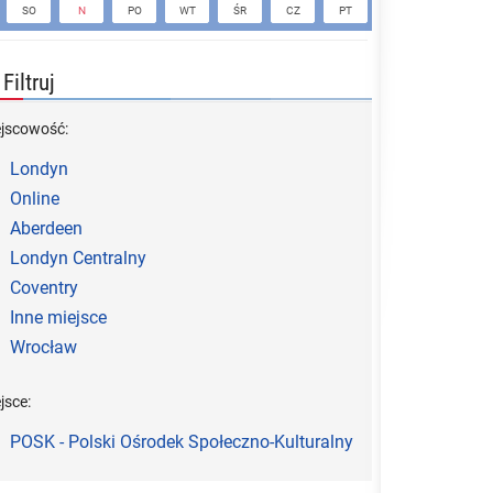
SO
N
PO
WT
ŚR
CZ
PT
SO
N
Filtruj
ejscowość:
Londyn
Online
Aberdeen
Londyn Centralny
Coventry
Inne miejsce
Wrocław
jsce:
POSK - Polski Ośrodek Społeczno-Kulturalny