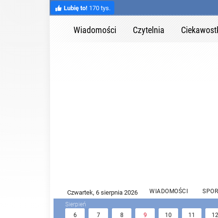
Lubię to!
170 tys.
Wiadomości
Czytelnia
Ciekawost
WIADOMOŚCI
SPOR
6
7
8
9
10
11
1