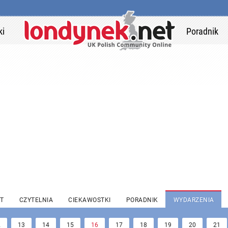
ki
Poradnik
T
CZYTELNIA
CIEKAWOSTKI
PORADNIK
WYDARZENIA
2
13
14
15
16
17
18
19
20
21