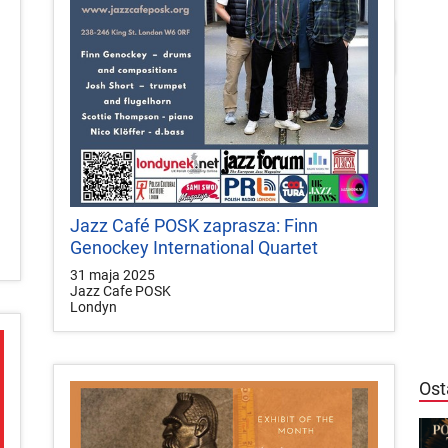


local_play
Plakaty
Mapa
Konkursy
Jazz Café POSK zaprasza: Finn
Genockey International Quartet
31 maja 2025
Jazz Cafe POSK
Londyn
Ost