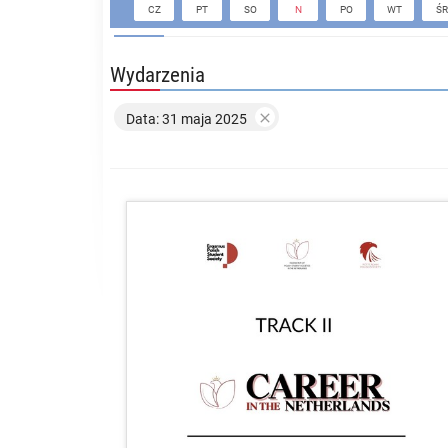
CZ
PT
SO
N
PO
WT
ŚR
Wydarzenia

Data: 31 maja 2025