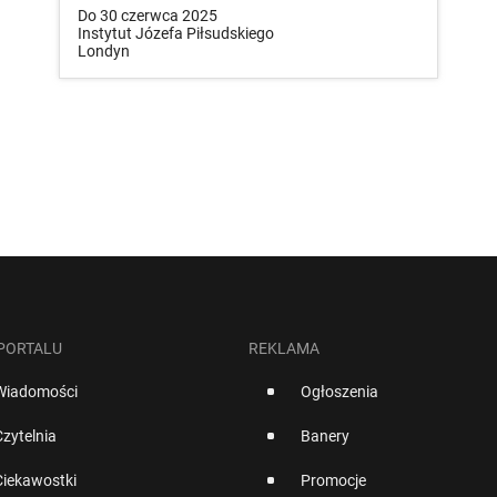
Do 30 czerwca 2025
Instytut Józefa Piłsudskiego
Londyn
 PORTALU
REKLAMA
Wiadomości
Ogłoszenia
Czytelnia
Banery
Ciekawostki
Promocje