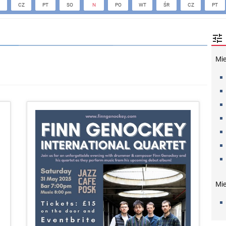
CZ
PT
SO
N
PO
WT
ŚR
CZ
PT

Mi
Mie