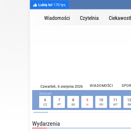
Lubię to!
170 tys.
Wiadomości
Czytelnia
Ciekawost
WIADOMOŚCI
SPOR
6
7
8
9
10
11
1
CZ
PT
SO
N
PO
WT
ŚR
Wydarzenia