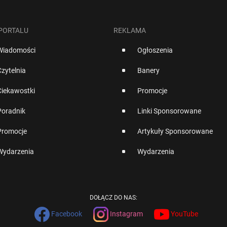
 PORTALU
REKLAMA
Wiadomości
Ogłoszenia
Czytelnia
Banery
Ciekawostki
Promocje
Poradnik
Linki Sponsorowane
Promocje
Artykuły Sponsorowane
Wydarzenia
Wydarzenia
DOŁĄCZ DO NAS:
Facebook
Instagram
YouTube