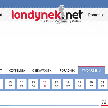
ki
Poradnik
T
CZYTELNIA
CIEKAWOSTKI
PORADNIK
WYDARZENIA
2
13
14
15
16
17
18
19
20
21
CZ
PT
SO
N
PO
WT
ŚR
CZ
PT
