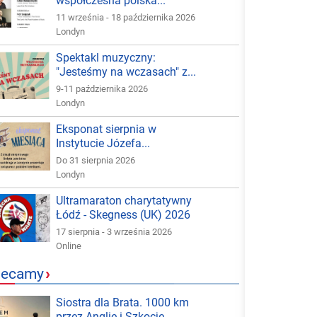
współczesna polska...
11 września - 18 października 2026
Londyn
Spektakl muzyczny:
"Jesteśmy na wczasach" z...
9-11 października 2026
Londyn
Eksponat sierpnia w
Instytucie Józefa...
Do 31 sierpnia 2026
Londyn
Ultramaraton charytatywny
Łódź - Skegness (UK) 2026
17 sierpnia - 3 września 2026
Online
lecamy
›
Siostra dla Brata. 1000 km
przez Anglię i Szkocję -...