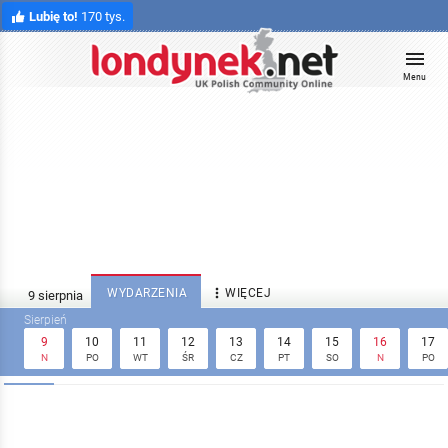
Lubię to!
170 tys.
Menu

WYDARZENIA
WIĘCEJ
9
10
11
12
13
14
15
16
17
N
PO
WT
ŚR
CZ
PT
SO
N
PO