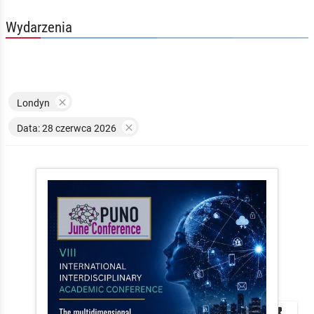
Wydarzenia

Londyn

Data: 28 czerwca 2026


local_play