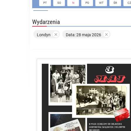
PT
SO
N
PO
WT
ŚR
C
Wydarzenia


Londyn
Data: 28 maja 2026