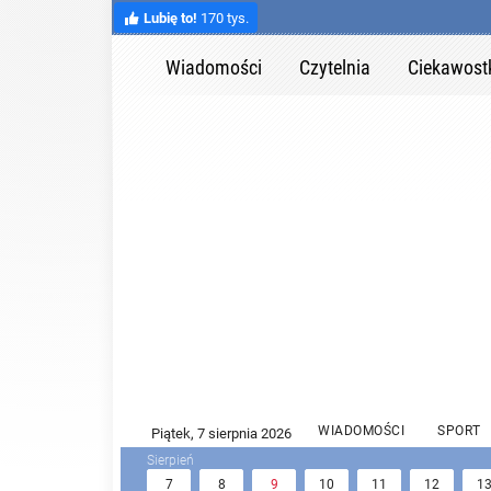
Lubię to!
170 tys.
Wiadomości
Czytelnia
Ciekawost
WIADOMOŚCI
SPORT
7
8
9
10
11
12
1