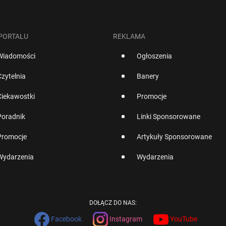
 PORTALU
REKLAMA
Wiadomości
Ogłoszenia
Czytelnia
Banery
Ciekawostki
Promocje
Poradnik
Linki Sponsorowane
Promocje
Artykuły Sponsorowane
Wydarzenia
Wydarzenia
DOŁĄCZ DO NAS:
Facebook
Instagram
YouTube