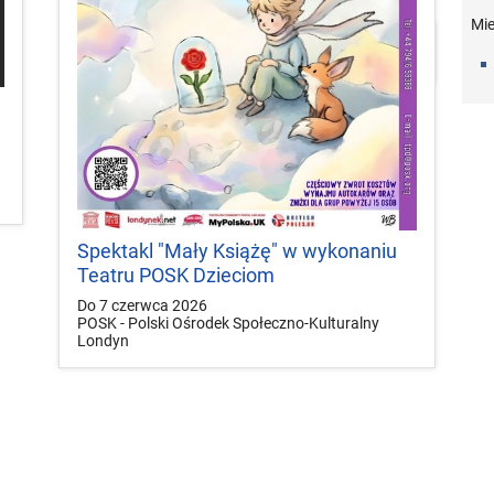
Mie


local_play
Plakaty
Mapa
Konkursy
Spektakl "Mały Książę" w wykonaniu
Teatru POSK Dzieciom
Do 7 czerwca 2026
POSK - Polski Ośrodek Społeczno-Kulturalny
Londyn