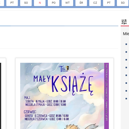
Z
PT
SO
N
PO
WT
ŚR
CZ
PT
SO

Mi