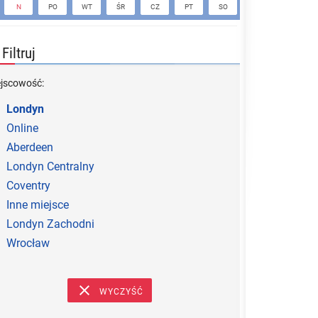
N
PO
WT
ŚR
CZ
PT
SO
N
PO
Filtruj
ejscowość:
Londyn
Online
Aberdeen
Londyn Centralny
Coventry
Inne miejsce
Londyn Zachodni
Wrocław
WYCZYŚĆ