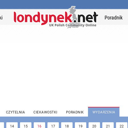
ki
Poradnik
CZYTELNIA
CIEKAWOSTKI
PORADNIK
WYDARZENIA
3
14
15
16
17
18
19
20
21
22