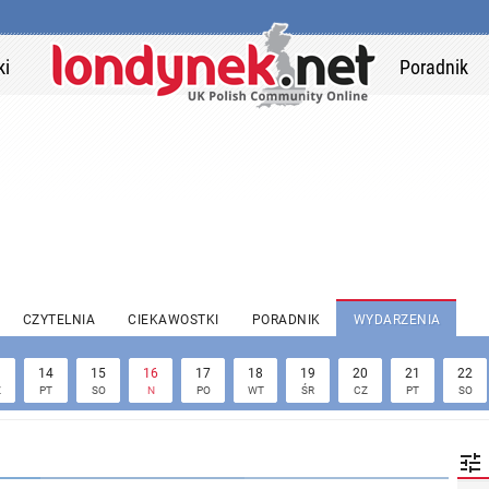
ki
Poradnik
CZYTELNIA
CIEKAWOSTKI
PORADNIK
WYDARZENIA
3
14
15
16
17
18
19
20
21
22
Z
PT
SO
N
PO
WT
ŚR
CZ
PT
SO
