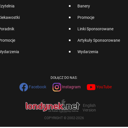
Czytelnia
Banery
Ciekawostki
Promocje
Poradnik
Linki Sponsorowane
Promocje
Artykuły Sponsorowane
Wydarzenia
Wydarzenia
DOŁĄCZ DO NAS:
Facebook
Instagram
YouTube
English
Version
COPYRIGHT © 2002-2026