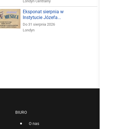
Londyn Centralny
Eksponat sierpnia w
Instytucie Józefa...
Do 31 sierpnia 2026
Londyn
BIURO
O nas