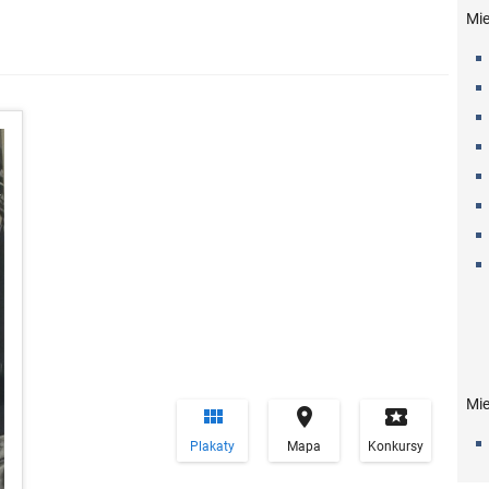
Mi
Mie


local_play
Plakaty
Mapa
Konkursy