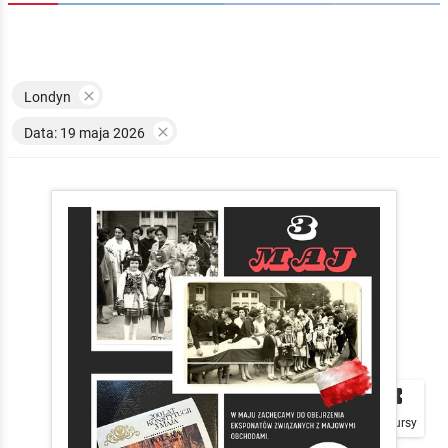

Londyn

Data: 19 maja 2026


local_play
Plakaty
Mapa
Konkursy