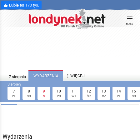
Lubię to!
170 tys.
Menu

WYDARZENIA
WIĘCEJ
7
8
9
10
11
12
13
14
15
PT
SO
N
PO
WT
ŚR
CZ
PT
SO
Wydarzenia