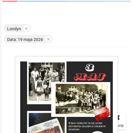

Londyn

Data: 19 maja 2026


local_play
Plakaty
Mapa
Konkursy