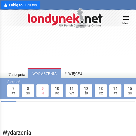
Lubię to!
170 tys.
Menu

WYDARZENIA
WIĘCEJ
7
8
9
10
11
12
13
14
15
PT
SO
N
PO
WT
ŚR
CZ
PT
SO
Wydarzenia