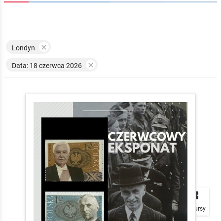

Londyn

Data: 18 czerwca 2026


local_play
Plakaty
Mapa
Konkursy