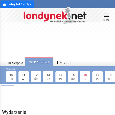
Lubię to!
170 tys.
Menu

WYDARZENIA
WIĘCEJ
10
11
12
13
14
15
16
17
18
PO
WT
ŚR
CZ
PT
SO
N
PO
WT
Wydarzenia