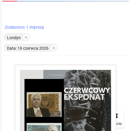
Znaleziono: 1 imprezę

Londyn

Data: 16 czerwca 2026


local_play
Plakaty
Mapa
Konkursy