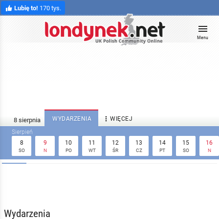
Lubię to!
170 tys.
Menu

WYDARZENIA
WIĘCEJ
8
9
10
11
12
13
14
15
16
SO
N
PO
WT
ŚR
CZ
PT
SO
N
Wydarzenia