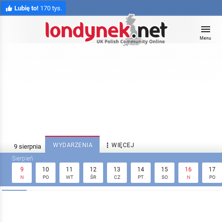
Lubię to!
170 tys.
Menu

WYDARZENIA
WIĘCEJ
9
10
11
12
13
14
15
16
17
N
PO
WT
ŚR
CZ
PT
SO
N
PO