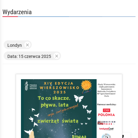
Wydarzenia

Londyn

Data: 15 czerwca 2025


local_play