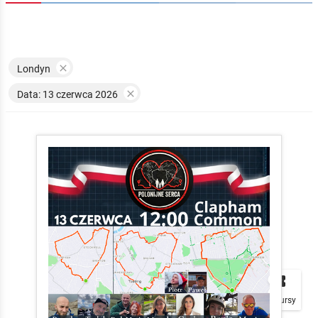

Londyn

Data: 13 czerwca 2026


local_play
Plakaty
Mapa
Konkursy