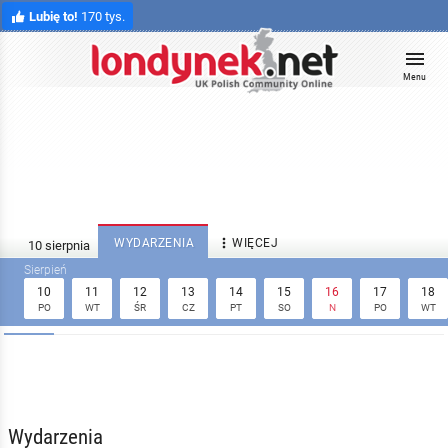
Lubię to!
170 tys.
Menu

WYDARZENIA
WIĘCEJ
10
11
12
13
14
15
16
17
18
PO
WT
ŚR
CZ
PT
SO
N
PO
WT
Wydarzenia