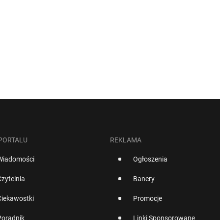
 PORTALU
REKLAMA
Wiadomości
Ogłoszenia
Czytelnia
Banery
Ciekawostki
Promocje
Poradnik
Linki Sponsorowane