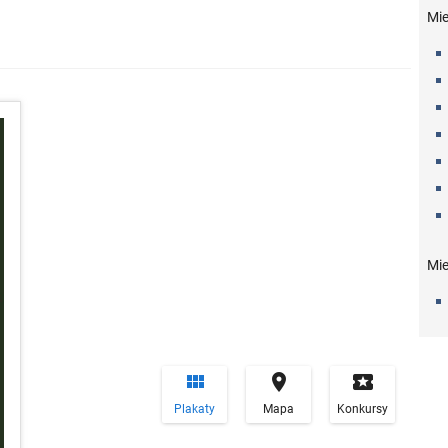
Mi
Mie


local_play
Plakaty
Mapa
Konkursy