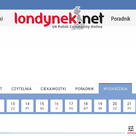
ki
Poradnik
T
CZYTELNIA
CIEKAWOSTKI
PORADNIK
WYDARZENIA
2
13
14
15
16
17
18
19
20
21
CZ
PT
SO
N
PO
WT
ŚR
CZ
PT
