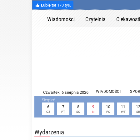
Lubię to!
170 tys.
Wiadomości
Czytelnia
Ciekawost
WIADOMOŚCI
SPOR
6
7
8
9
10
11
1
CZ
PT
SO
N
PO
WT
ŚR
Wydarzenia