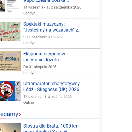
współczesna polska...
11 września - 18 października 2026
Londyn
Spektakl muzyczny:
"Jesteśmy na wczasach" z...
9-11 października 2026
Londyn
Eksponat sierpnia w
Instytucie Józefa...
Do 31 sierpnia 2026
Londyn
Ultramaraton charytatywny
Łódź - Skegness (UK) 2026
17 sierpnia - 3 września 2026
Online
lecamy
›
Siostra dla Brata. 1000 km
przez Anglię i Szkocję -...