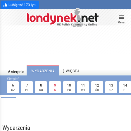
Lubię to!
170 tys.
Menu

WYDARZENIA
WIĘCEJ
6
7
8
9
10
11
12
13
14
CZ
PT
SO
N
PO
WT
ŚR
CZ
PT
Wydarzenia