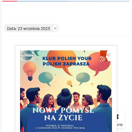

Data: 23 września 2025


local_play
Plakaty
Mapa
Konkursy