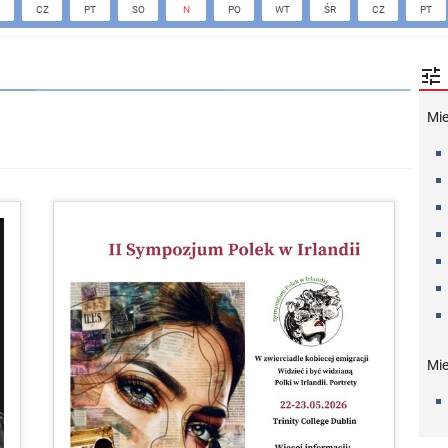
CZ
PT
SO
N
PO
WT
ŚR
CZ
PT

Mi
Mie