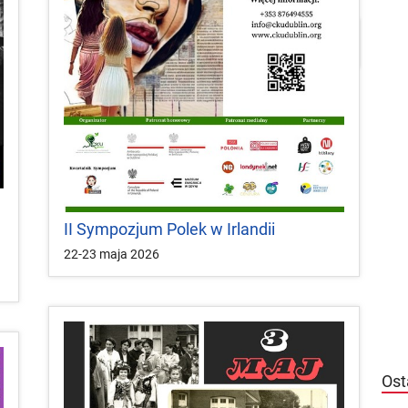


local_play
Plakaty
Mapa
Konkursy
II Sympozjum Polek w Irlandii
22-23 maja 2026
Ost