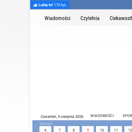
Lubię to!
170 tys.
Wiadomości
Czytelnia
Ciekawost
WIADOMOŚCI
SPOR
6
7
8
9
10
11
1