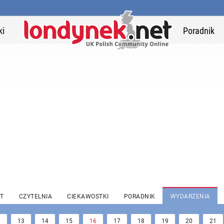
ki
Poradnik
T
CZYTELNIA
CIEKAWOSTKI
PORADNIK
WYDARZENIA
2
13
14
15
16
17
18
19
20
21