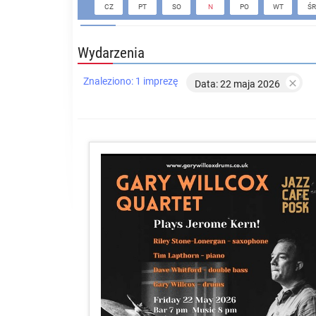
CZ
PT
SO
N
PO
WT
ŚR
Wydarzenia
Znaleziono: 1 imprezę

Data: 22 maja 2026