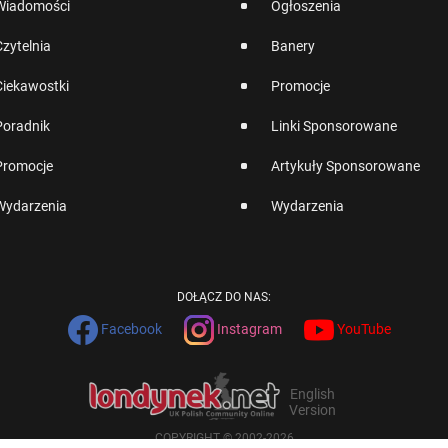
Wiadomości
Ogłoszenia
Czytelnia
Banery
Ciekawostki
Promocje
Poradnik
Linki Sponsorowane
Promocje
Artykuły Sponsorowane
Wydarzenia
Wydarzenia
DOŁĄCZ DO NAS:
Facebook
Instagram
YouTube
English
Version
COPYRIGHT © 2002-2026