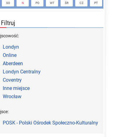
SO
N
PO
WT
ŚR
CZ
PT
SO
N
Filtruj
ejscowość:
Londyn
Online
Aberdeen
Londyn Centralny
Coventry
Inne miejsce
Wrocław
jsce:
POSK - Polski Ośrodek Społeczno-Kulturalny