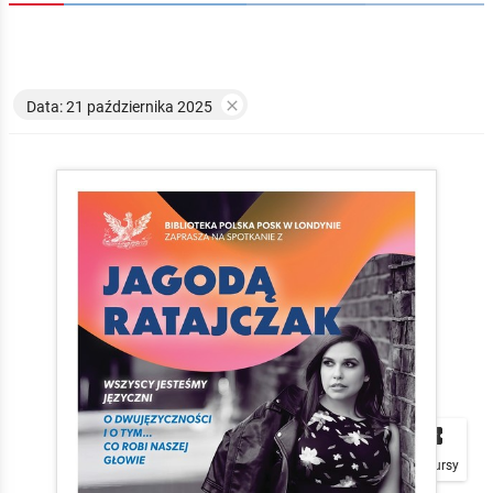

Data: 21 października 2025


local_play
Plakaty
Mapa
Konkursy