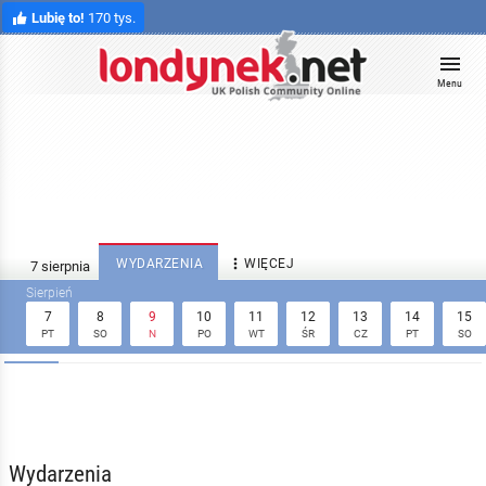
Lubię to!
170 tys.
Menu

WYDARZENIA
WIĘCEJ
7
8
9
10
11
12
13
14
15
PT
SO
N
PO
WT
ŚR
CZ
PT
SO
Wydarzenia