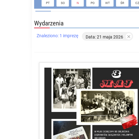
PT
SO
N
PO
WT
ŚR
C
Wydarzenia
Znaleziono: 1 imprezę

Data: 21 maja 2026