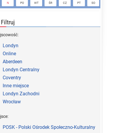
N
PO
WT
ŚR
CZ
PT
SO
N
PO
Filtruj
ejscowość:
Londyn
Online
Aberdeen
Londyn Centralny
Coventry
Inne miejsce
Londyn Zachodni
Wrocław
jsce:
POSK - Polski Ośrodek Społeczno-Kulturalny