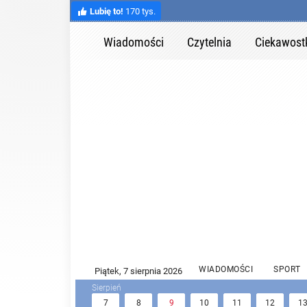
Lubię to!
170 tys.
Wiadomości
Czytelnia
Ciekawost
WIADOMOŚCI
SPORT
7
8
9
10
11
12
1