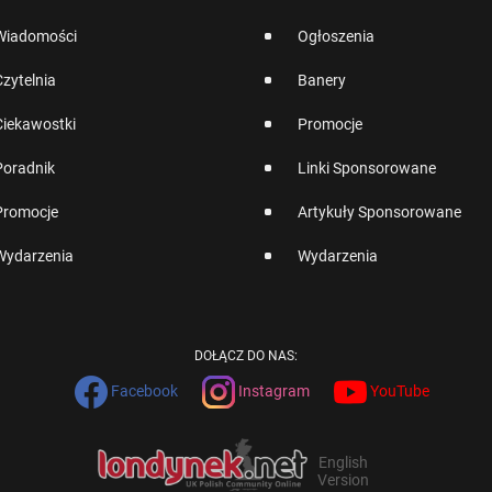
Wiadomości
Ogłoszenia
Czytelnia
Banery
Ciekawostki
Promocje
Poradnik
Linki Sponsorowane
Promocje
Artykuły Sponsorowane
Wydarzenia
Wydarzenia
DOŁĄCZ DO NAS:
Facebook
Instagram
YouTube
English
Version