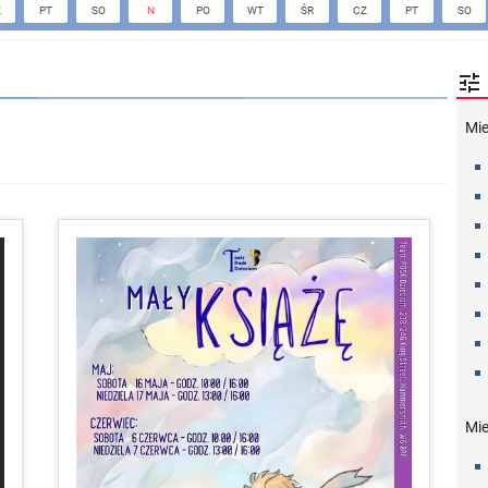
Z
PT
SO
N
PO
WT
ŚR
CZ
PT
SO

Mi
Mie