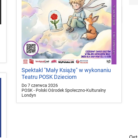


local_play
Plakaty
Mapa
Konkursy
Spektakl "Mały Książę" w wykonaniu
Teatru POSK Dzieciom
Do 7 czerwca 2026
POSK - Polski Ośrodek Społeczno-Kulturalny
Londyn
Ost