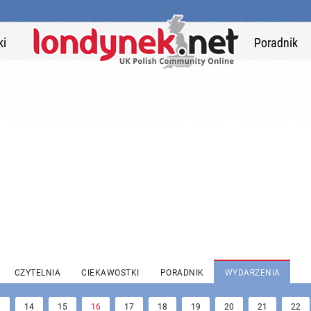
ki
Poradnik
CZYTELNIA
CIEKAWOSTKI
PORADNIK
WYDARZENIA
3
14
15
16
17
18
19
20
21
22