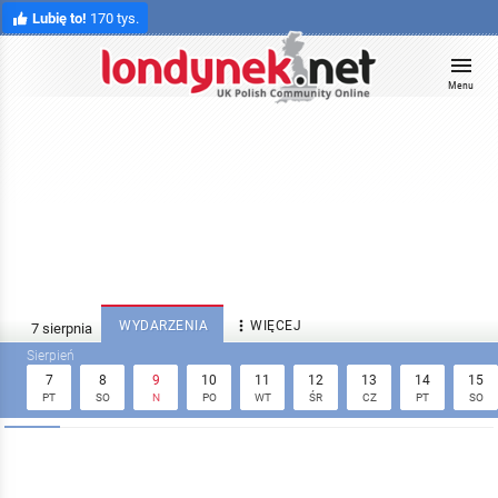
Lubię to!
170 tys.
Menu

WYDARZENIA
WIĘCEJ
7
8
9
10
11
12
13
14
15
PT
SO
N
PO
WT
ŚR
CZ
PT
SO