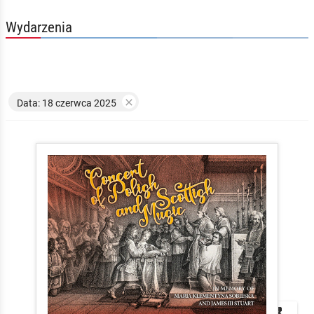
Wydarzenia

Data: 18 czerwca 2025


local_play